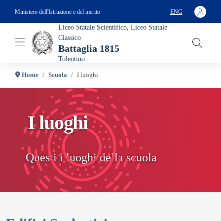
Skip to main content
Ministero dell'Istruzione e del merito
ENG
SELECT YOUR L
Liceo Statale Scientifico, Liceo Statale
Classico
Battaglia 1815
Tolentino
Home
Scuola
I luoghi
I luoghi
Questi i luoghi della scuola