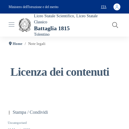
Salta al contenuto principale
Ministero dell'Istruzione e del merito
ITA
SELEZIONA LA T
Liceo Statale Scientifico, Liceo Statale
Classico
Battaglia 1815
Tolentino
Home
Note legali
Licenza dei contenuti
Stampa / Condividi
Uncategorised