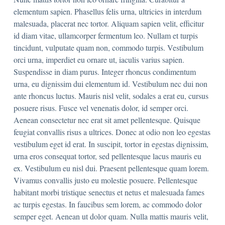
elementum sapien. Phasellus felis urna, ultricies in interdum
malesuada, placerat nec tortor. Aliquam sapien velit, efficitur
id diam vitae, ullamcorper fermentum leo. Nullam et turpis
tincidunt, vulputate quam non, commodo turpis. Vestibulum
orci urna, imperdiet eu ornare ut, iaculis varius sapien.
Suspendisse in diam purus. Integer rhoncus condimentum
urna, eu dignissim dui elementum id. Vestibulum nec dui non
ante rhoncus luctus. Mauris nisl velit, sodales a erat eu, cursus
posuere risus. Fusce vel venenatis dolor, id semper orci.
Aenean consectetur nec erat sit amet pellentesque. Quisque
feugiat convallis risus a ultrices. Donec at odio non leo egestas
vestibulum eget id erat. In suscipit, tortor in egestas dignissim,
urna eros consequat tortor, sed pellentesque lacus mauris eu
ex. Vestibulum eu nisl dui. Praesent pellentesque quam lorem.
Vivamus convallis justo eu molestie posuere. Pellentesque
habitant morbi tristique senectus et netus et malesuada fames
ac turpis egestas. In faucibus sem lorem, ac commodo dolor
semper eget. Aenean ut dolor quam. Nulla mattis mauris velit,