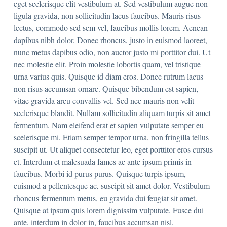
eget scelerisque elit vestibulum at. Sed vestibulum augue non
ligula gravida, non sollicitudin lacus faucibus. Mauris risus
lectus, commodo sed sem vel, faucibus mollis lorem. Aenean
dapibus nibh dolor. Donec rhoncus, justo in euismod laoreet,
nunc metus dapibus odio, non auctor justo mi porttitor dui. Ut
nec molestie elit. Proin molestie lobortis quam, vel tristique
urna varius quis. Quisque id diam eros. Donec rutrum lacus
non risus accumsan ornare. Quisque bibendum est sapien,
vitae gravida arcu convallis vel. Sed nec mauris non velit
scelerisque blandit. Nullam sollicitudin aliquam turpis sit amet
fermentum. Nam eleifend erat et sapien vulputate semper eu
scelerisque mi. Etiam semper tempor urna, non fringilla tellus
suscipit ut. Ut aliquet consectetur leo, eget porttitor eros cursus
et. Interdum et malesuada fames ac ante ipsum primis in
faucibus. Morbi id purus purus. Quisque turpis ipsum,
euismod a pellentesque ac, suscipit sit amet dolor. Vestibulum
rhoncus fermentum metus, eu gravida dui feugiat sit amet.
Quisque at ipsum quis lorem dignissim vulputate. Fusce dui
ante, interdum in dolor in, faucibus accumsan nisl.