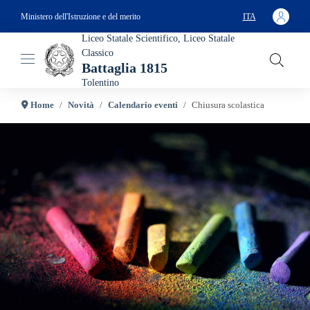
Salta al contenuto principale
Ministero dell'Istruzione e del merito
ITA
SELEZIONA LA T
Liceo Statale Scientifico, Liceo Statale
Classico
Battaglia 1815
Tolentino
Home
Novità
Calendario eventi
Chiusura scolastica